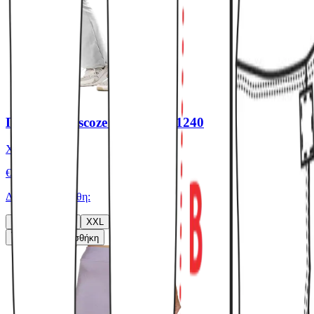
Παντελόνι viscoze jazz βαρύ #1240
Χρώμα:
Λευκό
€
15.00
Διαθέσιμα μεγέθη:
S
M
L
XL
XXL
Γρήγορη Προσθήκη