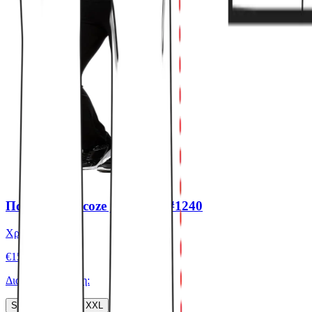
Παντελόνι viscoze jazz βαρύ #1240
Χρώμα:
Μαύρο
€
15.00
Διαθέσιμα μεγέθη:
S
M
L
XL
XXL