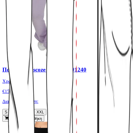
Παντελόνι viscoze jazz βαρύ #1240
Χρώμα:
Λιλά
€
15.00
Διαθέσιμα μεγέθη:
S
M
L
XL
XXL
Γρήγορη Προσθήκη