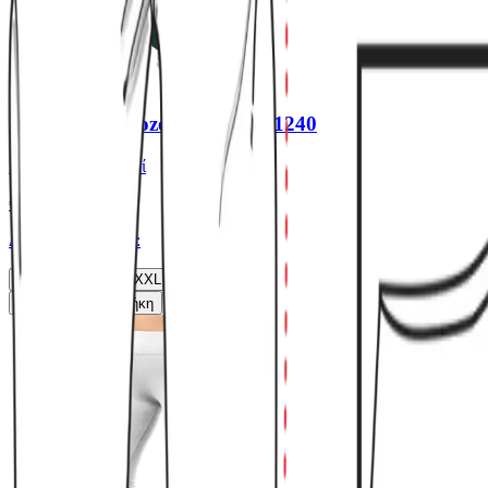
Παντελόνι viscoze jazz βαρύ #1240
Χρώμα:
Κυπαρισσί
€
15.00
Διαθέσιμα μεγέθη:
S
M
L
XL
XXL
Γρήγορη Προσθήκη