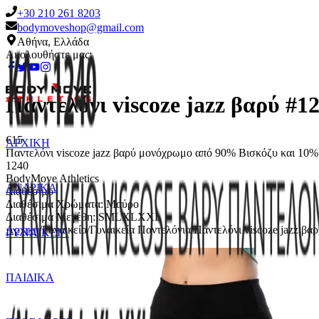
+30 210 261 8203
bodymoveshop@gmail.com
Αθήνα, Ελλάδα
Ακολουθήστε μας:
Παντελόνι viscoze jazz βαρύ #1
€
15
ΑΡΧΙΚΗ
Παντελόνι viscoze jazz βαρύ μονόχρωμο από 90% Βισκόζυ και 1
1240
BodyMove Athletics
ΑΝΔΡΙΚΑ
Διαθέσιμο
Διαθέσιμα Χρώματα:
Μαύρο
Διαθέσιμα Μεγέθη:
S
M
L
XL
XXL
Αρχική
/
Γυναικεία
/
Γυναικεία Παντελόνια
/
Παντελόνι viscoze jazz βα
ΓΥΝΑΙΚΕΙΑ
ΠΑΙΔΙΚΑ