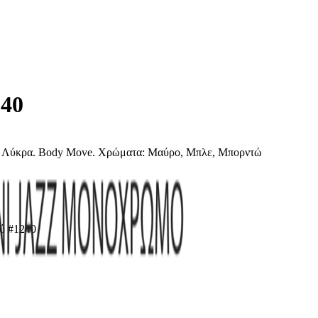
240
0% Λύκρα. Body Move. Χρώματα: Μαύρο, Μπλε, Μπορντώ
ρύ #1240