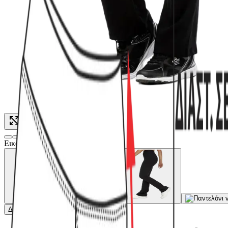
Click to enlarge
Εικόνες για χρώμα: Μαύρο
Δείτε όλες τις
9
φωτογραφίες