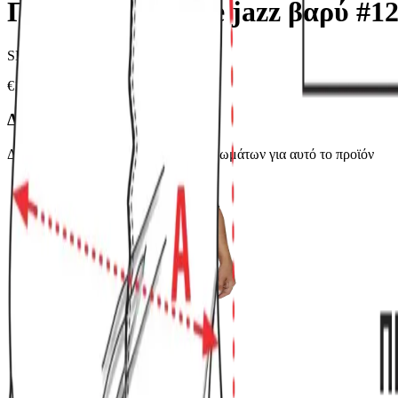
Παντελόνι viscoze jazz βαρύ #1
SKU:
1240
€
15,00
Διαθέσιμα Χρώματα:
Δείτε όλες τις διαθέσιμες επιλογές χρωμάτων για αυτό το προϊόν