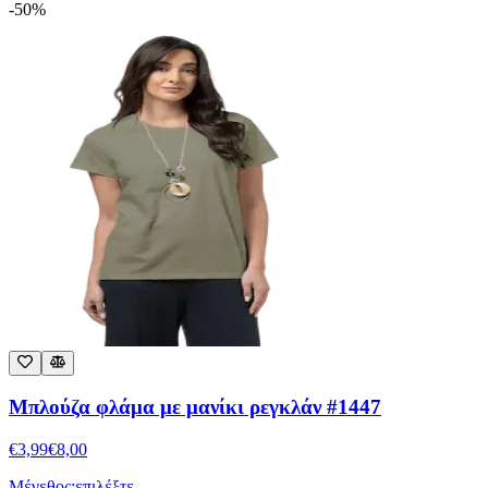
Μπλούζα φλάμα με μανίκι ρεγκλάν #1447
€
3,99
€
8,00
Μέγεθος:
επιλέξτε
M/L (N2)
XL/XXL (N4)