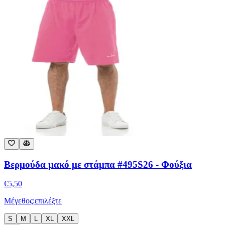
Βερμούδα μακό με στάμπα #495S26 - Φούξια
€
5,50
Μέγεθος:
επιλέξτε
S
M
L
XL
XXL
Επιλέξτε μέγεθος