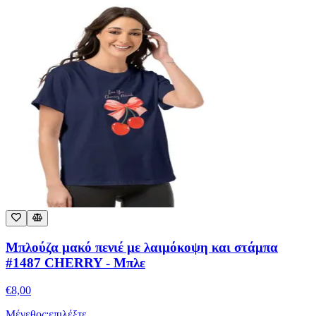
Μπλούζα μακό πενιέ με λαιμόκοψη και στάμπα
#1487 CHERRY - Μπλε
€
8,00
Μέγεθος:
επιλέξτε
S/M (N2)
M/L (N4)
XL/XXL (Ν6)