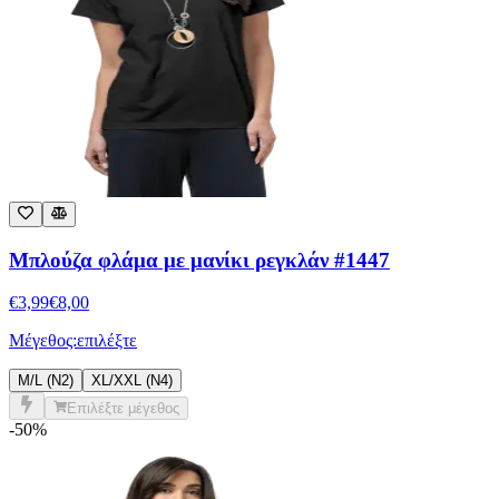
Μπλούζα φλάμα με μανίκι ρεγκλάν #1447
€
3,99
€
8,00
Μέγεθος:
επιλέξτε
M/L (N2)
XL/XXL (N4)
Επιλέξτε μέγεθος
-50%