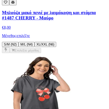
Μπλούζα μακό πενιέ με λαιμόκοψη και στάμπα
#1487 CHERRY - Μαύρο
€
8,00
Μέγεθος:
επιλέξτε
S/M (N2)
M/L (N4)
XL/XXL (Ν6)
Επιλέξτε μέγεθος