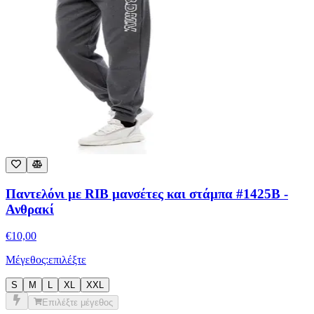
Παντελόνι με RIB μανσέτες και στάμπα #1425B -
Ανθρακί
€
10,00
Μέγεθος:
επιλέξτε
S
M
L
XL
XXL
Επιλέξτε μέγεθος