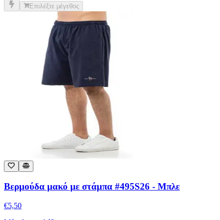
Βερμούδα μακό με στάμπα #495S26 - Μπλε
€
5,50
Μέγεθος:
επιλέξτε
S
M
L
XL
XXL