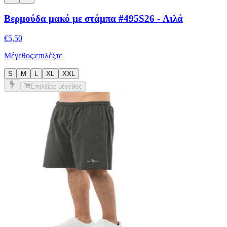
€
5,50
Μέγεθος:
επιλέξτε
S
M
L
XL
XXL
Επιλέξτε μέγεθος