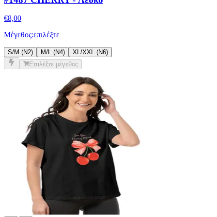
Μέγεθος:
επιλέξτε
S/M (N2)
M/L (N4)
XL/XXL (Ν6)
Επιλέξτε μέγεθος