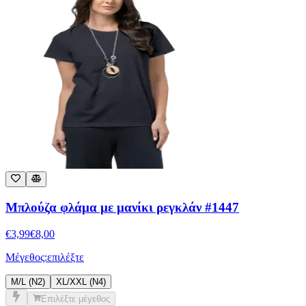
Μπλούζα φλάμα με μανίκι ρεγκλάν #1447
€
3,99
€
8,00
Μέγεθος:
επιλέξτε
M/L (N2)
XL/XXL (N4)
Επιλέξτε μέγεθος
-50%