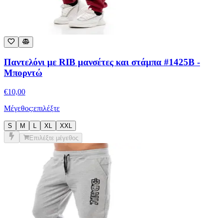
Παντελόνι με RIB μανσέτες και στάμπα #1425B -
Μπορντώ
€
10,00
Μέγεθος:
επιλέξτε
S
M
L
XL
XXL
Επιλέξτε μέγεθος