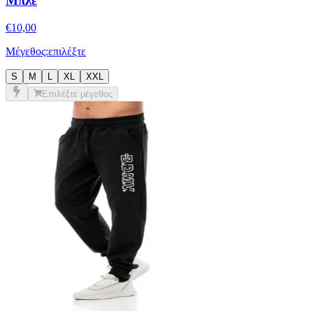
Μέγεθος:
επιλέξτε
S
M
L
XL
XXL
Επιλέξτε μέγεθος