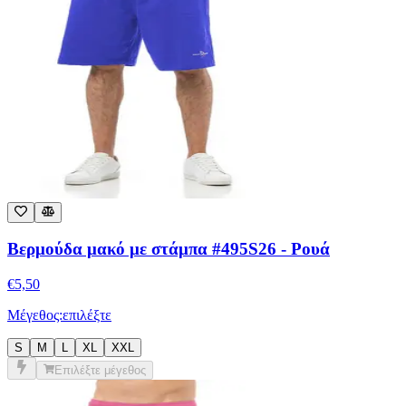
Βερμούδα μακό με στάμπα #495S26 - Ρουά
€
5,50
Μέγεθος:
επιλέξτε
S
M
L
XL
XXL
Επιλέξτε μέγεθος