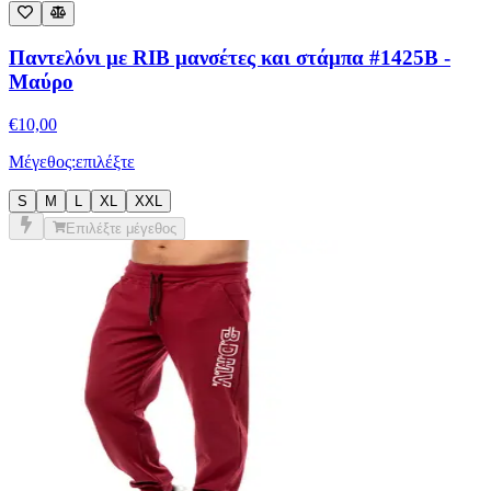
Παντελόνι με RIB μανσέτες και στάμπα #1425B -
Μαύρο
€
10,00
Μέγεθος:
επιλέξτε
S
M
L
XL
XXL
Επιλέξτε μέγεθος