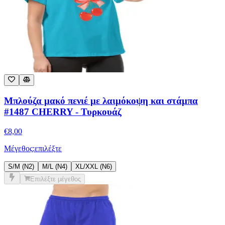
Μπλούζα μακό πενιέ με λαιμόκοψη και στάμπα
#1487 CHERRY - Τυρκουάζ
€
8,00
Μέγεθος:
επιλέξτε
S/M (N2)
M/L (N4)
XL/XXL (Ν6)
Επιλέξτε μέγεθος