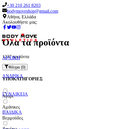
+30 210 261 8203
bodymoveshop@gmail.com
Αθήνα, Ελλάδα
Ακολουθήστε μας:
Όλα τα προϊόντα
1237 προϊόντα
ΑΡΧΙΚΗ
Φίλτρα (
0
)
ΑΝΔΡΙΚΑ
ΥΠΟΚΑΤΗΓΟΡΙΕΣ
ΓΥΝΑΙΚΕΙΑ
Αγόρι
Αμάνικες
ΠΑΙΔΙΚΑ
Βερμούδες
Ζακέτες