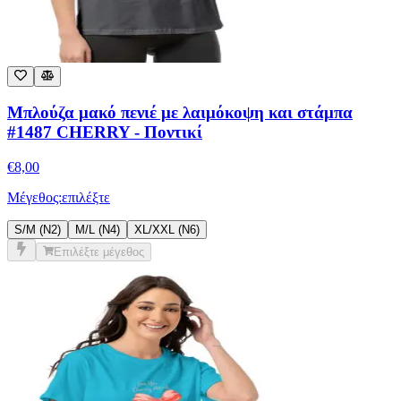
Μπλούζα μακό πενιέ με λαιμόκοψη και στάμπα
#1487 CHERRY - Ποντικί
€
8,00
Μέγεθος:
επιλέξτε
S/M (N2)
M/L (N4)
XL/XXL (Ν6)
Επιλέξτε μέγεθος