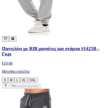
Παντελόνι με RIB μανσέτες και στάμπα #1425B -
Γκρι
€
10,00
Μέγεθος:
επιλέξτε
S
M
L
XL
XXL
Επιλέξτε μέγεθος