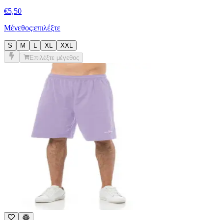
Μέγεθος:
επιλέξτε
S
M
L
XL
XXL
Επιλέξτε μέγεθος
Βερμούδα μακό με στάμπα #495S26 - Λιλά