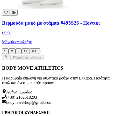
Βερμούδα μακό με στάμπα #495S26 - Ποντικί
€
5,50
Μέγεθος:
επιλέξτε
S
M
L
XL
XXL
Επιλέξτε μέγεθος
BODY MOVE ATHLETICS
Η κορυφαία επιλογή για αθλητικά ρούχα στην Ελλάδα. Ποιότητα,
στυλ και άνεση σε κάθε προϊόν.
Αθήνα, Ελλάδα
(+30) 2102618203
bodymoveshop@gmail.com
ΓΡΗΓΟΡΟΙ ΣΥΝΔΕΣΜΟΙ
Αρχική