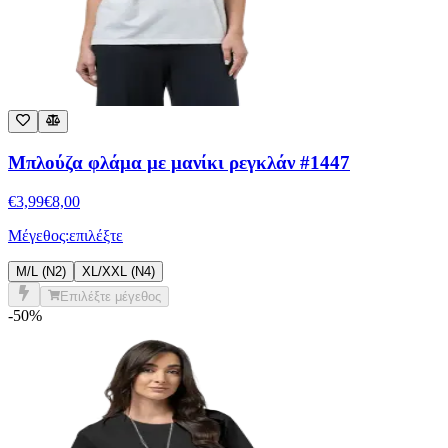
Μπλούζα φλάμα με μανίκι ρεγκλάν #1447
€
3,99
€
8,00
Μέγεθος:
επιλέξτε
M/L (N2)
XL/XXL (N4)
Επιλέξτε μέγεθος
-50%