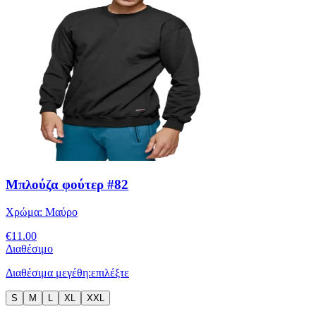
Μπλούζα φούτερ #82
Χρώμα:
Μαύρο
€
11.00
Διαθέσιμο
Διαθέσιμα μεγέθη:
επιλέξτε
S
M
L
XL
XXL