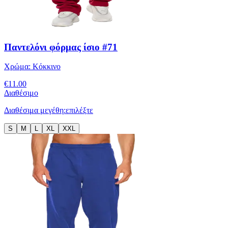
Παντελόνι φόρμας ίσιο #71
Χρώμα:
Κόκκινο
€
11.00
Διαθέσιμο
Διαθέσιμα μεγέθη:
επιλέξτε
S
M
L
XL
XXL