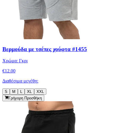
Βερμούδα με τσέπες χούφτα #1455
Χρώμα:
Γκρι
€
12.00
Διαθέσιμα μεγέθη:
S
M
L
XL
XXL
Γρήγορη Προσθήκη