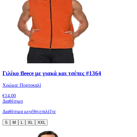
Γιλέκο fleece με γιακά και τσέπες #1364
Χρώμα:
Πορτοκαλί
€
14.00
Διαθέσιμο
Διαθέσιμα μεγέθη:
επιλέξτε
S
M
L
XL
XXL