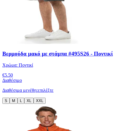
Βερμούδα μακό με στάμπα #495S26 - Ποντικί
Χρώμα:
Ποντικί
€
5.50
Διαθέσιμο
Διαθέσιμα μεγέθη:
επιλέξτε
S
M
L
XL
XXL