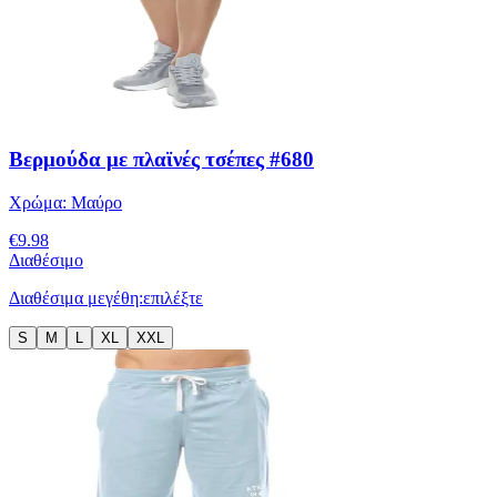
Βερμούδα με πλαϊνές τσέπες #680
Χρώμα:
Μαύρο
€
9.98
Διαθέσιμο
Διαθέσιμα μεγέθη:
επιλέξτε
S
M
L
XL
XXL