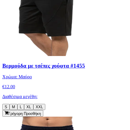
Βερμούδα με τσέπες χούφτα #1455
Χρώμα:
Μαύρο
€
12.00
Διαθέσιμα μεγέθη:
S
M
L
XL
XXL
Γρήγορη Προσθήκη