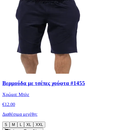
Βερμούδα με τσέπες χούφτα #1455
Χρώμα:
Μπλε
€
12.00
Διαθέσιμα μεγέθη:
S
M
L
XL
XXL