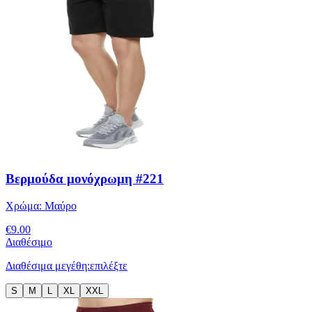
Βερμούδα μονόχρωμη #221
Χρώμα:
Μαύρο
€
9.00
Διαθέσιμο
Διαθέσιμα μεγέθη:
επιλέξτε
S
M
L
XL
XXL