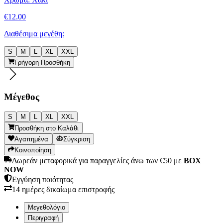
€
12.00
Διαθέσιμα μεγέθη:
S
M
L
XL
XXL
Γρήγορη Προσθήκη
Μέγεθος
S
M
L
XL
XXL
Προσθήκη στο Καλάθι
Αγαπημένα
Σύγκριση
Κοινοποίηση
Δωρεάν μεταφορικά για παραγγελίες άνω των €50 με
BOX
NOW
Εγγύηση ποιότητας
14 ημέρες δικαίωμα επιστροφής
Μεγεθολόγιο
Περιγραφή