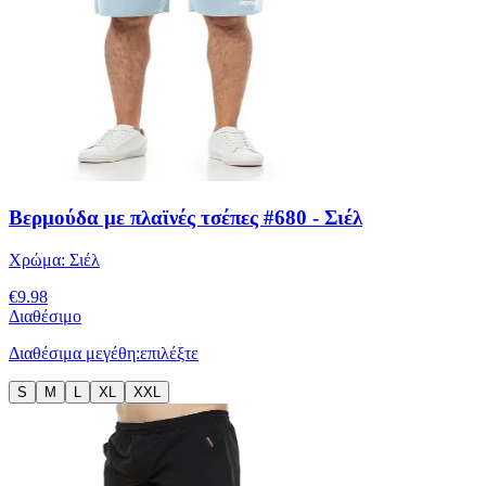
Βερμούδα με πλαϊνές τσέπες #680 - Σιέλ
Χρώμα:
Σιέλ
€
9.98
Διαθέσιμο
Διαθέσιμα μεγέθη:
επιλέξτε
S
M
L
XL
XXL