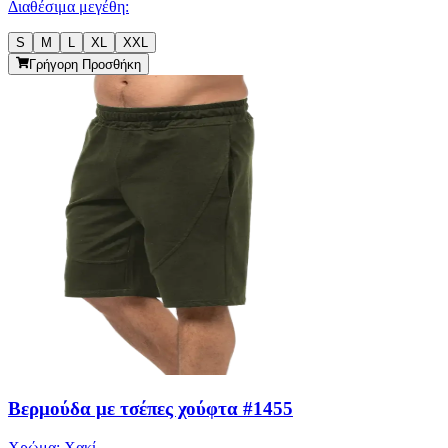
Διαθέσιμα μεγέθη:
S
M
L
XL
XXL
Γρήγορη Προσθήκη
Βερμούδα με τσέπες χούφτα #1455
Χρώμα:
Χακί