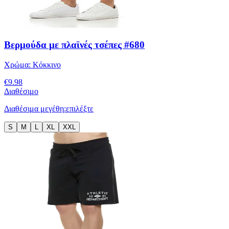
Βερμούδα με πλαϊνές τσέπες #680
Χρώμα:
Κόκκινο
€
9.98
Διαθέσιμο
Διαθέσιμα μεγέθη:
επιλέξτε
S
M
L
XL
XXL