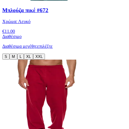
Μπλούζα πικέ #672
Χρώμα:
Λευκό
€
11.00
Διαθέσιμο
Διαθέσιμα μεγέθη:
επιλέξτε
S
M
L
XL
XXL