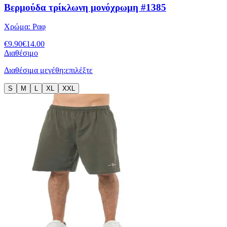
Βερμούδα τρίκλωνη μονόχρωμη #1385
Χρώμα:
Ραφ
€
9.90
€
14.00
Διαθέσιμο
Διαθέσιμα μεγέθη:
επιλέξτε
S
M
L
XL
XXL