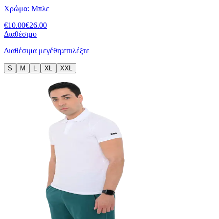
Χρώμα:
Μπλε
€
10.00
€
26.00
Διαθέσιμο
Διαθέσιμα μεγέθη:
επιλέξτε
S
M
L
XL
XXL