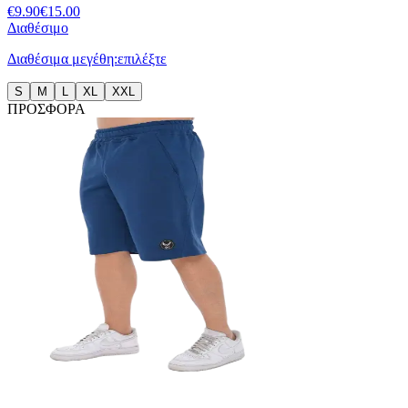
€
9.90
€
15.00
Διαθέσιμο
Διαθέσιμα μεγέθη:
επιλέξτε
S
M
L
XL
XXL
ΠΡΟΣΦΟΡΑ