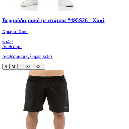
Βερμούδα μακό με στάμπα #495S26 - Χακί
Χρώμα:
Χακί
€
5.50
Διαθέσιμο
Διαθέσιμα μεγέθη:
επιλέξτε
S
M
L
XL
XXL