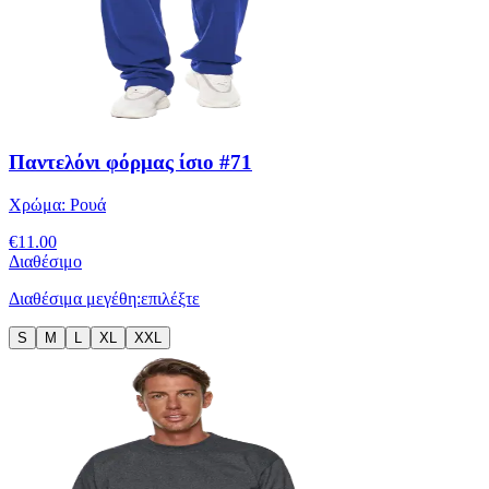
Παντελόνι φόρμας ίσιο #71
Χρώμα:
Ρουά
€
11.00
Διαθέσιμο
Διαθέσιμα μεγέθη:
επιλέξτε
S
M
L
XL
XXL