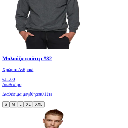
Μπλούζα φούτερ #82
Χρώμα:
Ανθρακί
€
11.00
Διαθέσιμο
Διαθέσιμα μεγέθη:
επιλέξτε
S
M
L
XL
XXL