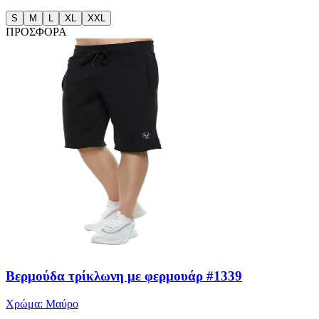
S
M
L
XL
XXL
ΠΡΟΣΦΟΡΑ
Βερμούδα τρίκλωνη με φερμουάρ #1339
Χρώμα:
Μαύρο