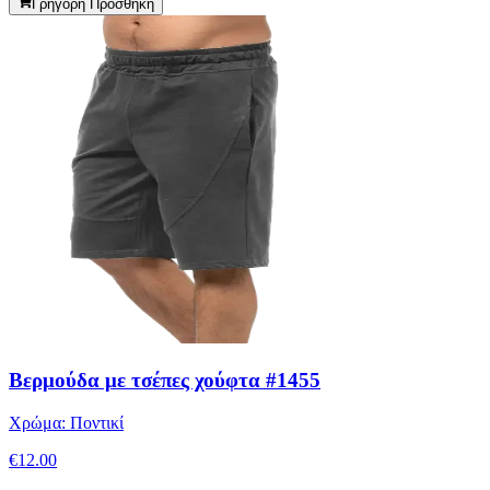
Γρήγορη Προσθήκη
Βερμούδα με τσέπες χούφτα #1455
Χρώμα:
Ποντικί
€
12.00