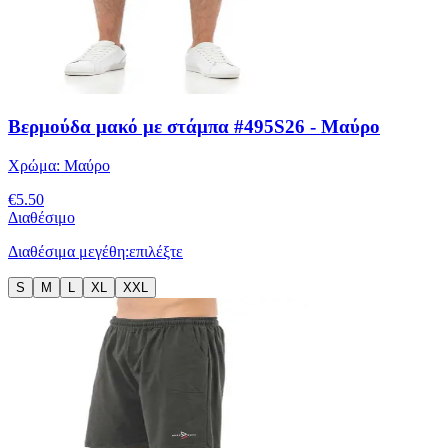
Βερμούδα μακό με στάμπα #495S26 - Μαύρο
Χρώμα:
Μαύρο
€
5.50
Διαθέσιμο
Διαθέσιμα μεγέθη:
επιλέξτε
S
M
L
XL
XXL