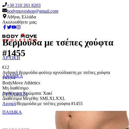
+30 210 261 8203
bodymoveshop@gmail.com
Αθήνα, Ελλάδα
Ακολουθήστε μας:
Βερμούδα με τσέπες χούφτα
#1455
ΑΡΧΙΚΗ
€
12
Ανδρική βερμούδα φούτερ αχνούδιαστη με τσέπες χούφτα
ΑΝΔΡΙΚΑ
1455-4
BodyMove Athletics
Μη διαθέσιμο
Διαθέσιμα Χρώματα:
Χακί
ΓΥΝΑΙΚΕΙΑ
Διαθέσιμα Μεγέθη:
S
M
L
XL
XXL
Αρχική
/
Βερμούδα με τσέπες χούφτα #1455
ΠΑΙΔΙΚΑ