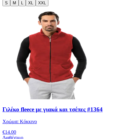
S
M
L
XL
XXL
Γιλέκο fleece με γιακά και τσέπες #1364
Χρώμα:
Κόκκινο
€
14.00
Διαθέσιμο