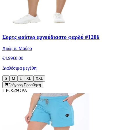
Σορτς φούτερ αχνούδιαστο φαρδύ #1206
Χρώμα:
Μαύρο
€
4.99
€
8.00
Διαθέσιμα μεγέθη:
S
M
L
XL
XXL
Γρήγορη Προσθήκη
ΠΡΟΣΦΟΡΑ