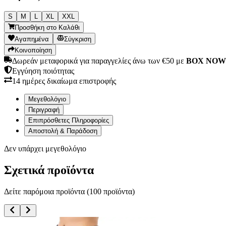
S
M
L
XL
XXL
Προσθήκη στο Καλάθι
Αγαπημένα
Σύγκριση
Κοινοποίηση
Δωρεάν μεταφορικά για παραγγελίες άνω των €50 με
BOX NOW
Εγγύηση ποιότητας
14 ημέρες δικαίωμα επιστροφής
Μεγεθολόγιο
Περιγραφή
Επιπρόσθετες Πληροφορίες
Αποστολή & Παράδοση
Δεν υπάρχει μεγεθολόγιο
Σχετικά προϊόντα
Δείτε παρόμοια προϊόντα (
100
προϊόντα)