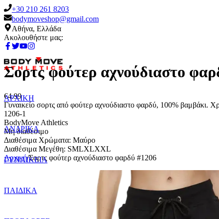
+30 210 261 8203
bodymoveshop@gmail.com
Αθήνα, Ελλάδα
Ακολουθήστε μας:
Σορτς φούτερ αχνούδιαστο φαρ
€
4.99
ΑΡΧΙΚΗ
Γυναικείο σορτς από φούτερ αχνούδιαστο φαρδύ, 100% βαμβάκι. 
1206-1
BodyMove Athletics
ΑΝΔΡΙΚΑ
Μη διαθέσιμο
Διαθέσιμα Χρώματα:
Μαύρο
Διαθέσιμα Μεγέθη:
S
M
L
XL
XXL
Αρχική
/
Σορτς φούτερ αχνούδιαστο φαρδύ #1206
ΓΥΝΑΙΚΕΙΑ
ΠΑΙΔΙΚΑ