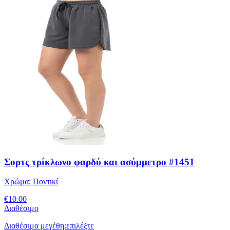
Σορτς τρίκλωνο φαρδύ και ασύμμετρο #1451
Χρώμα:
Ποντικί
€
10.00
Διαθέσιμο
Διαθέσιμα μεγέθη:
επιλέξτε