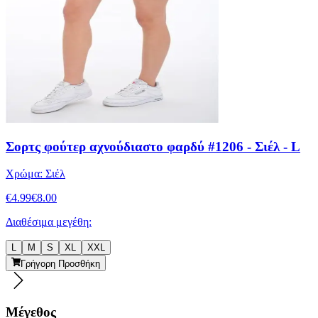
Σορτς φούτερ αχνούδιαστο φαρδύ #1206 - Σιέλ - L
Χρώμα:
Σιέλ
€
4.99
€
8.00
Διαθέσιμα μεγέθη:
L
M
S
XL
XXL
Γρήγορη Προσθήκη
Μέγεθος